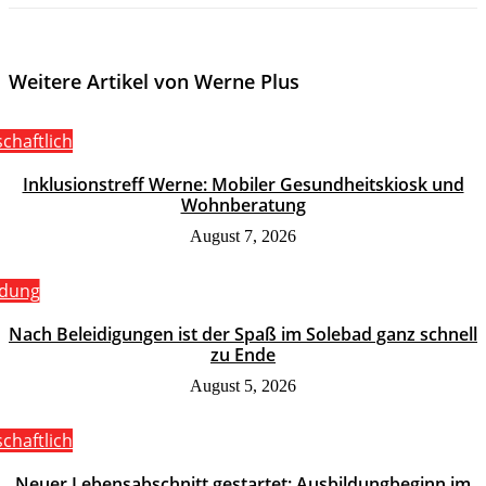
Weitere Artikel von Werne Plus
schaftlich
Inklusionstreff Werne: Mobiler Gesundheitskiosk und
Wohnberatung
August 7, 2026
ldung
Nach Beleidigungen ist der Spaß im Solebad ganz schnell
zu Ende
August 5, 2026
schaftlich
Neuer Lebensabschnitt gestartet: Ausbildungbeginn im