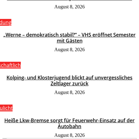
August 8, 2026
ldung
„Werne – demokratisch stabil?“ – VHS eröffnet Semester
mit Gästen
August 8, 2026
schaftlich
Kolping- und Klosterjugend blickt auf unvergessliches
Zeltlager zurück
August 8, 2026
ulicht
Heiße Lkw-Bremse sorgt für Feuerwehr-Einsatz auf der
Autobahn
August 8, 2026