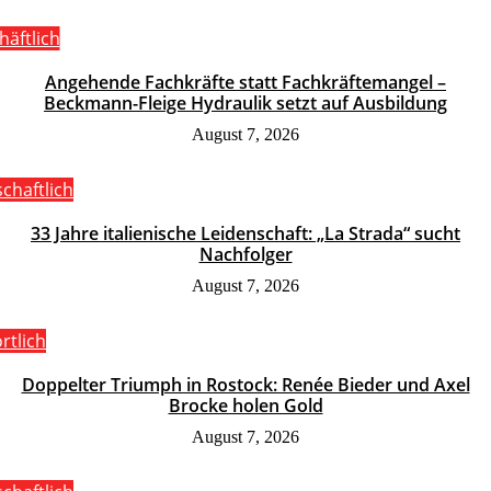
häftlich
Angehende Fachkräfte statt Fachkräftemangel –
Beckmann-Fleige Hydraulik setzt auf Ausbildung
August 7, 2026
schaftlich
33 Jahre italienische Leidenschaft: „La Strada“ sucht
Nachfolger
August 7, 2026
rtlich
Doppelter Triumph in Rostock: Renée Bieder und Axel
Brocke holen Gold
August 7, 2026