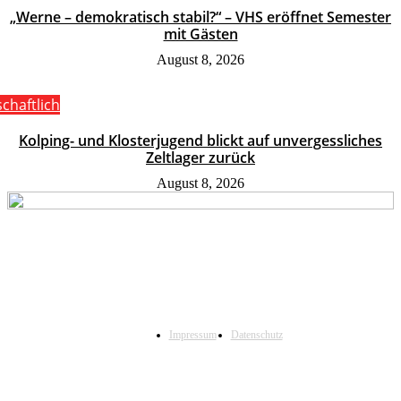
„Werne – demokratisch stabil?“ – VHS eröffnet Semester
mit Gästen
August 8, 2026
schaftlich
Kolping- und Klosterjugend blickt auf unvergessliches
Zeltlager zurück
August 8, 2026
Impressum
Datenschutz