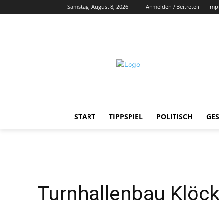
Samstag, August 8, 2026
Anmelden / Beitreten
Imp
START
TIPPSPIEL
POLITISCH
GES
Turnhallenbau Klöck