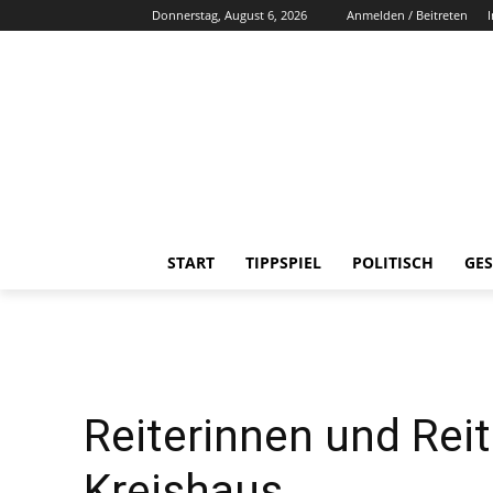
Donnerstag, August 6, 2026
Anmelden / Beitreten
START
TIPPSPIEL
POLITISCH
GES
Reiterinnen und Rei
Kreishaus