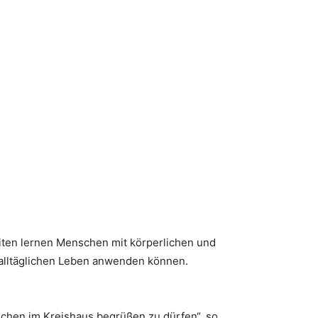
Reiten lernen Menschen mit körperlichen und
 alltäglichen Leben anwenden können.
chen im Kreishaus begrüßen zu dürfen“, so