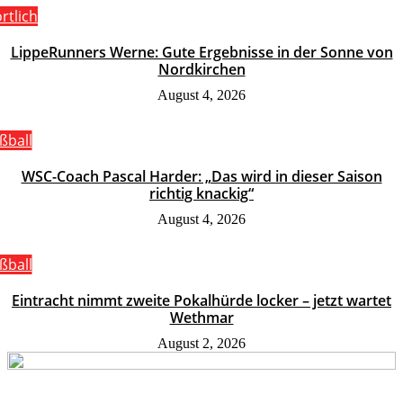
rtlich
LippeRunners Werne: Gute Ergebnisse in der Sonne von
Nordkirchen
August 4, 2026
ßball
WSC-Coach Pascal Harder: „Das wird in dieser Saison
richtig knackig“
August 4, 2026
ßball
Eintracht nimmt zweite Pokalhürde locker – jetzt wartet
Wethmar
August 2, 2026