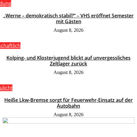
ldung
„Werne – demokratisch stabil?“ – VHS eröffnet Semester
mit Gästen
August 8, 2026
schaftlich
Kolping- und Klosterjugend blickt auf unvergessliches
Zeltlager zurück
August 8, 2026
ulicht
Heiße Lkw-Bremse sorgt für Feuerwehr-Einsatz auf der
Autobahn
August 8, 2026