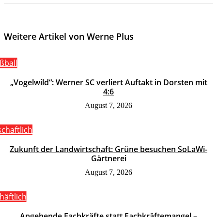
Weitere Artikel von Werne Plus
ßball
„Vogelwild“: Werner SC verliert Auftakt in Dorsten mit
4:6
August 7, 2026
schaftlich
Zukunft der Landwirtschaft: Grüne besuchen SoLaWi-
Gärtnerei
August 7, 2026
häftlich
Angehende Fachkräfte statt Fachkräftemangel –