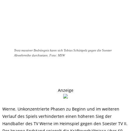
Trotz massiver Bedrängnis kann sich Tobias Schüttpelz gegen die Soester
Abwehrreihe durchsetzen. Foto: MSW
Anzeige
Werne. Unkonzentrierte Phasen zu Beginn und im weiteren
Verlauf des Spiels verhinderten einen höheren Sieg der
Handballer des TV Werne im Heimspiel gegen den Soester TV II.
Der knappe Endstand spiegelt die Kräfteverhältnisse über 60