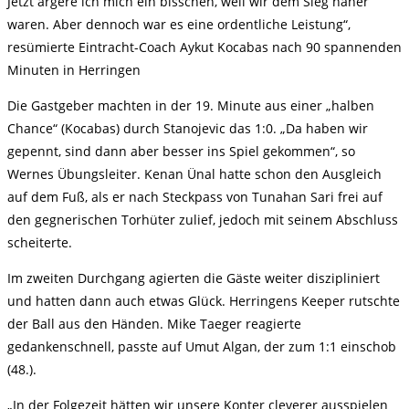
Jetzt ärgere ich mich ein bisschen, weil wir dem Sieg näher
waren. Aber dennoch war es eine ordentliche Leistung“,
resümierte Eintracht-Coach Aykut Kocabas nach 90 spannenden
Minuten in Herringen
Die Gastgeber machten in der 19. Minute aus einer „halben
Chance“ (Kocabas) durch Stanojevic das 1:0. „Da haben wir
gepennt, sind dann aber besser ins Spiel gekommen“, so
Wernes Übungsleiter. Kenan Ünal hatte schon den Ausgleich
auf dem Fuß, als er nach Steckpass von Tunahan Sari frei auf
den gegnerischen Torhüter zulief, jedoch mit seinem Abschluss
scheiterte.
Im zweiten Durchgang agierten die Gäste weiter diszipliniert
und hatten dann auch etwas Glück. Herringens Keeper rutschte
der Ball aus den Händen. Mike Taeger reagierte
gedankenschnell, passte auf Umut Algan, der zum 1:1 einschob
(48.).
„In der Folgezeit hätten wir unsere Konter cleverer ausspielen