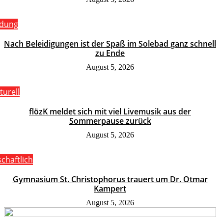
ldung
Nach Beleidigungen ist der Spaß im Solebad ganz schnell
zu Ende
August 5, 2026
turell
flözK meldet sich mit viel Livemusik aus der
Sommerpause zurück
August 5, 2026
schaftlich
Gymnasium St. Christophorus trauert um Dr. Otmar
Kampert
August 5, 2026