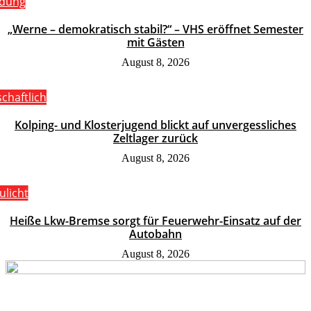
ldung
„Werne – demokratisch stabil?“ – VHS eröffnet Semester
mit Gästen
August 8, 2026
schaftlich
Kolping- und Klosterjugend blickt auf unvergessliches
Zeltlager zurück
August 8, 2026
ulicht
Heiße Lkw-Bremse sorgt für Feuerwehr-Einsatz auf der
Autobahn
August 8, 2026