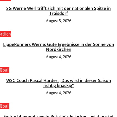
SG Werne-Werl trifft sich mit der nationalen Spitze in
Troisdorf
August 5, 2026
rtlich
LippeRunners Werne: Gute Ergebnisse in der Sonne von
Nordkirchen
August 4, 2026
ßball
WSC-Coach Pascal Harder: „Das wird in dieser Saison
richtig knackig“
August 4, 2026
ßball
Eintracht nimmt zweite Pokalhürde locker – jetzt wartet