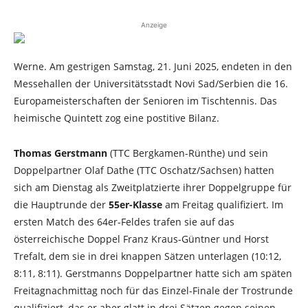
Anzeige
Werne. Am gestrigen Samstag, 21. Juni 2025, endeten in den
Messehallen der Universitätsstadt Novi Sad/Serbien die 16.
Europameisterschaften der Senioren im Tischtennis. Das
heimische Quintett zog eine postitive Bilanz.
Thomas Gerstmann
(TTC Bergkamen-Rünthe) und sein
Doppelpartner Olaf Dathe (TTC Oschatz/Sachsen) hatten
sich am Dienstag als Zweitplatzierte ihrer Doppelgruppe für
die Hauptrunde der
55er-Klasse
am Freitag qualifiziert. Im
ersten Match des 64er-Feldes trafen sie auf das
österreichische Doppel Franz Kraus-Güntner und Horst
Trefalt, dem sie in drei knappen Sätzen unterlagen (10:12,
8:11, 8:11). Gerstmanns Doppelpartner hatte sich am späten
Freitagnachmittag noch für das Einzel-Finale der Trostrunde
qualifiziert, das er aber glatt in drei Sätzen gegen seinen