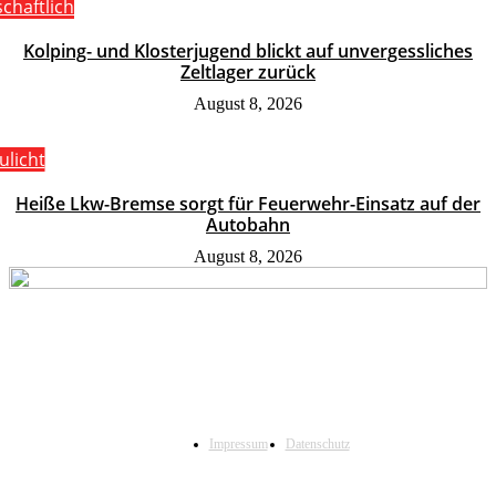
schaftlich
Kolping- und Klosterjugend blickt auf unvergessliches
Zeltlager zurück
August 8, 2026
ulicht
Heiße Lkw-Bremse sorgt für Feuerwehr-Einsatz auf der
Autobahn
August 8, 2026
Impressum
Datenschutz