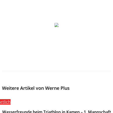
Weitere Artikel von Werne Plus
rtlich
Wasserfreunde beim Triathlon in Kamen – 1. Mannschaft