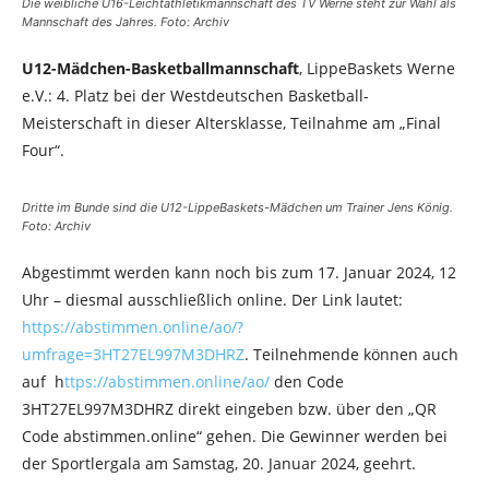
Die weibliche U16-Leichtathletikmannschaft des TV Werne steht zur Wahl als
Mannschaft des Jahres. Foto: Archiv
U12-Mädchen-Basketballmannschaft
, LippeBaskets Werne
e.V.: 4. Platz bei der Westdeutschen Basketball-
Meisterschaft in dieser Altersklasse, Teilnahme am „Final
Four“.
Dritte im Bunde sind die U12-LippeBaskets-Mädchen um Trainer Jens König.
Foto: Archiv
Abgestimmt werden kann noch bis zum 17. Januar 2024, 12
Uhr – diesmal ausschließlich online. Der Link lautet:
https://abstimmen.online/ao/?
umfrage=3HT27EL997M3DHRZ
. Teilnehmende können auch
auf h
ttps://abstimmen.online/ao/
den Code
3HT27EL997M3DHRZ direkt eingeben bzw. über den „QR
Code abstimmen.online“ gehen. Die Gewinner werden bei
der Sportlergala am Samstag, 20. Januar 2024, geehrt.