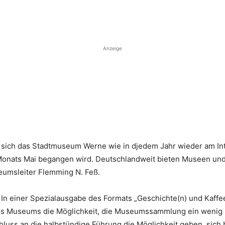
Anzeige
gt sich das Stadtmuseum Werne wie in djedem Jahr wieder am In
Monats Mai begangen wird. Deutschlandweit bieten Museen und
umsleiter Flemming N. Feß.
i. In einer Spezialausgabe des Formats „Geschichte(n) und Kaff
s Museums die Möglichkeit, die Museumssammlung ein wenig 
hluss an die halbstündige Führung die Möglichkeit geben, sich 