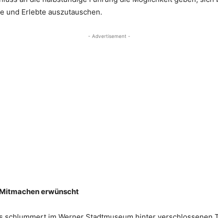
te und Erlebte auszutauschen.
- Advertisement -
– Mitmachen erwünscht
chlummert im Werner Stadtmuseum hinter verschlossenen Türe