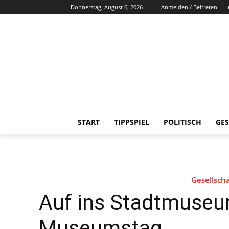
Donnerstag, August 6, 2026
Anmelden / Beitreten
START
TIPPSPIEL
POLITISCH
GES
Gesellscha
Auf ins Stadtmuseu
Museumstag