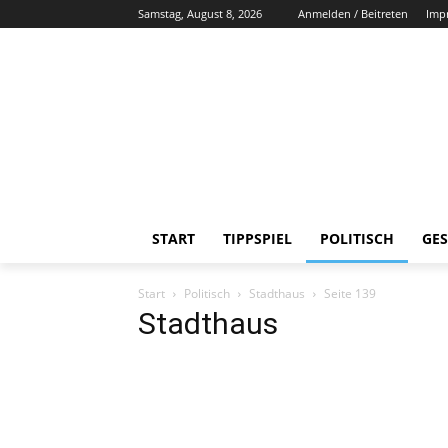
Samstag, August 8, 2026
Anmelden / Beitreten
Imp
START
TIPPSPIEL
POLITISCH
GES
Start
Politisch
Stadthaus
Seite 139
Stadthaus