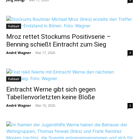
0
Fußball
Mroz rettet Stockums Positivserie –
Benning schießt Eintracht zum Sieg
André Wagner
-
Mai 17, 2026
0
Fußball
Eintracht Werne gibt sich gegen
Tabellenvorletzten keine Blöße
André Wagner
-
Mai 10, 2026
0