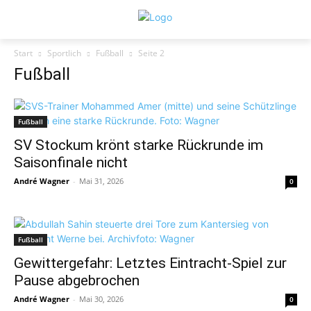
Start
Sportlich
Fußball
Seite 2
Fußball
Fußball
SV Stockum krönt starke Rückrunde im
Saisonfinale nicht
André Wagner
-
Mai 31, 2026
0
Fußball
Gewittergefahr: Letztes Eintracht-Spiel zur
Pause abgebrochen
André Wagner
-
Mai 30, 2026
0