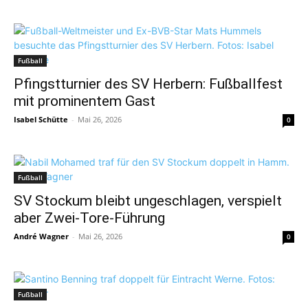
Fußball
Pfingstturnier des SV Herbern: Fußballfest
mit prominentem Gast
Isabel Schütte
-
Mai 26, 2026
0
Fußball
SV Stockum bleibt ungeschlagen, verspielt
aber Zwei-Tore-Führung
André Wagner
-
Mai 26, 2026
0
Fußball