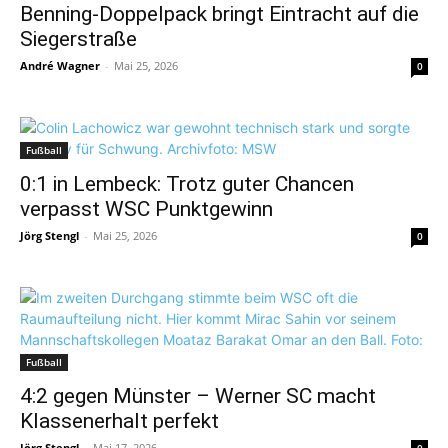
Benning-Doppelpack bringt Eintracht auf die
Siegerstraße
André Wagner
-
Mai 25, 2026
0
Fußball
0:1 in Lembeck: Trotz guter Chancen
verpasst WSC Punktgewinn
Jörg Stengl
-
Mai 25, 2026
0
Fußball
4:2 gegen Münster – Werner SC macht
Klassenerhalt perfekt
Jörg Stengl
-
Mai 17, 2026