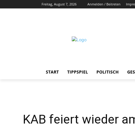
Freitag, August 7, 2026
Anmelden / Beitreten
Impr
START
TIPPSPIEL
POLITISCH
GES
KAB feiert wieder a