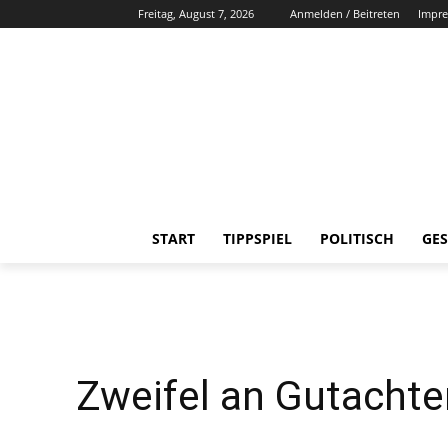
Freitag, August 7, 2026
Anmelden / Beitreten
Impr
START
TIPPSPIEL
POLITISCH
GES
Zweifel an Gutacht