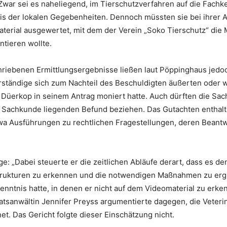
Zwar sei es naheliegend, im Tierschutzverfahren auf die Fachk
 der lokalen Gegebenheiten. Dennoch müssten sie bei ihrer Arbe
terial ausgewertet, mit dem der Verein „Soko Tierschutz“ die 
tieren wollte.
chriebenen Ermittlungsergebnisse ließen laut Pöppinghaus jedo
erständige sich zum Nachteil des Beschuldigten äußerten oder
 Düerkop in seinem Antrag moniert hatte. Auch dürften die Sac
er Sachkunde liegenden Befund beziehen. Das Gutachten enthalt
a Ausführungen zu rechtlichen Fragestellungen, deren Beantwo
.
age: „Dabei steuerte er die zeitlichen Abläufe derart, dass es 
Strukturen zu erkennen und die notwendigen Maßnahmen zu er
nntnis hatte, in denen er nicht auf dem Videomaterial zu erken
aatsanwältin Jennifer Preyss argumentierte dagegen, die Veterin
 Das Gericht folgte dieser Einschätzung nicht.