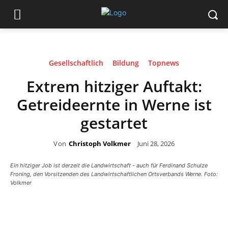
Gesellschaftlich
Bildung
Topnews
Extrem hitziger Auftakt:
Getreideernte in Werne ist
gestartet
Von
Christoph Volkmer
Juni 28, 2026
Ein hitziger Job ist derzeit die Landwirtschaft - auch für Ferdinand Schulze
Froning, den Vorsitzenden des Landwirtschaftlichen Ortsverbands Werne. Foto:
Volkmer