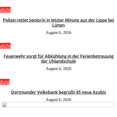
ulicht
Polizei rettet Seniorin in letzter Minute aus der Lippe bei
Lünen
August 6, 2026
ulicht
Feuerwehr sorgt für Abkühlung in der Ferienbetreuung
der Uhlandschule
August 6, 2026
ldung
Dortmunder Volksbank begrüßt 45 neue Azubis
August 6, 2026