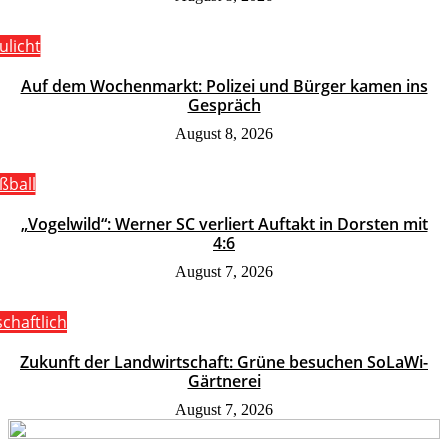
ulicht
Auf dem Wochenmarkt: Polizei und Bürger kamen ins
Gespräch
August 8, 2026
ßball
„Vogelwild“: Werner SC verliert Auftakt in Dorsten mit
4:6
August 7, 2026
schaftlich
Zukunft der Landwirtschaft: Grüne besuchen SoLaWi-
Gärtnerei
August 7, 2026