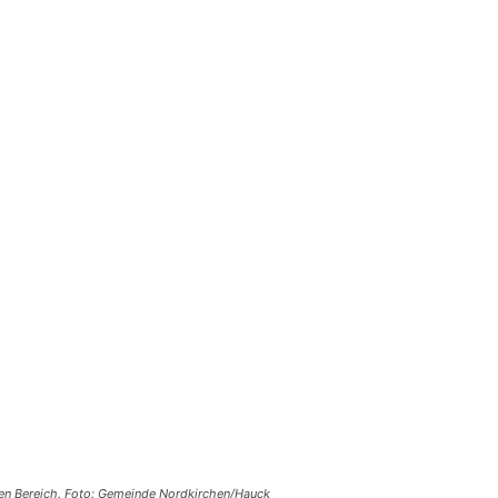
ten Bereich. Foto: Gemeinde Nordkirchen/Hauck