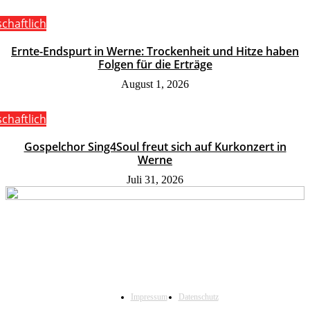
schaftlich
Ernte-Endspurt in Werne: Trockenheit und Hitze haben
Folgen für die Erträge
August 1, 2026
schaftlich
Gospelchor Sing4Soul freut sich auf Kurkonzert in
Werne
Juli 31, 2026
Impressum
Datenschutz