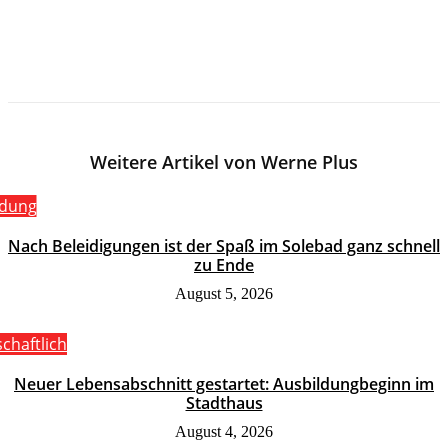
Weitere Artikel von Werne Plus
ldung
Nach Beleidigungen ist der Spaß im Solebad ganz schnell
zu Ende
August 5, 2026
schaftlich
Neuer Lebensabschnitt gestartet: Ausbildungbeginn im
Stadthaus
August 4, 2026