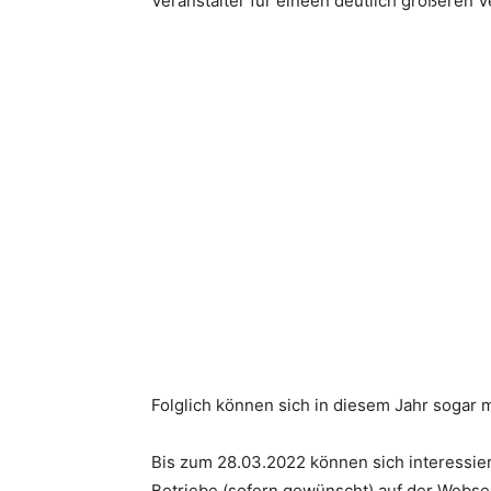
Veranstalter für eineen deutlich größeren V
Folglich können sich in diesem Jahr sogar 
Bis zum 28.03.2022 können sich interessie
Betriebe (sofern gewünscht) auf der Webse