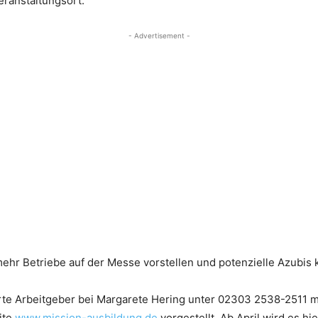
eranstaltungsort.
- Advertisement -
mehr Betriebe auf der Messe vorstellen und potenzielle Azubis
rte Arbeitgeber bei Margarete Hering unter 02303 2538-2511 m
ite
www.mission-ausbildung.de
vorgestellt. Ab April wird es h