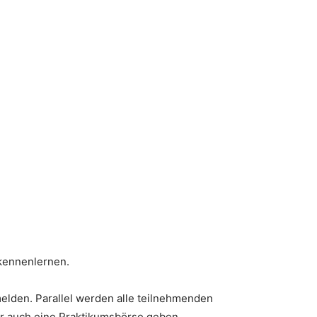
 kennenlernen.
elden. Parallel werden alle teilnehmenden
ier auch eine Praktikumsbörse geben.