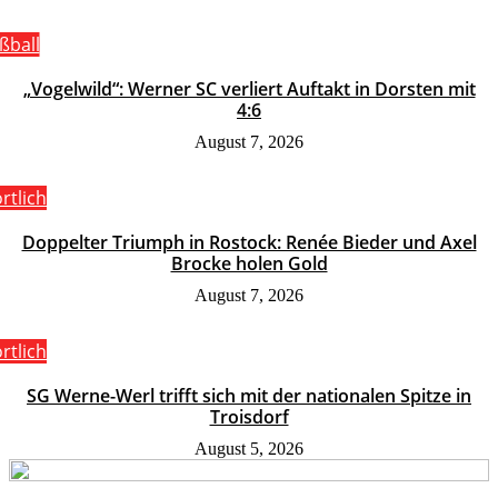
ßball
„Vogelwild“: Werner SC verliert Auftakt in Dorsten mit
4:6
August 7, 2026
rtlich
Doppelter Triumph in Rostock: Renée Bieder und Axel
Brocke holen Gold
August 7, 2026
rtlich
SG Werne-Werl trifft sich mit der nationalen Spitze in
Troisdorf
August 5, 2026