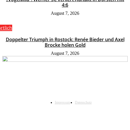
4:6
August 7, 2026
rtlich
Doppelter Triumph in Rostock: Renée Bieder und Axel
Brocke holen Gold
August 7, 2026
Impressum
Datenschutz