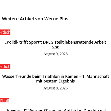
Weitere Artikel von Werne Plus
rtlich
„Politik trifft Sport“: DRLG stellt lebensrettende Arbeit
vor
August 9, 2026
rtlich
Wasserfreunde beim Triathlon in Kamen – 1. Mannschaft
mit bestem Ergebnis
August 8, 2026
ßball
„Vogelwild“: Werner SC verliert Auftakt in Dorsten mit