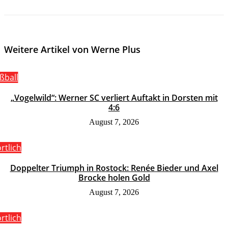
Weitere Artikel von Werne Plus
ßball
„Vogelwild“: Werner SC verliert Auftakt in Dorsten mit
4:6
August 7, 2026
rtlich
Doppelter Triumph in Rostock: Renée Bieder und Axel
Brocke holen Gold
August 7, 2026
rtlich