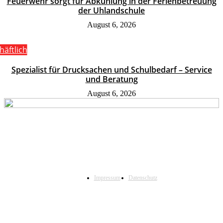
Feuerwehr sorgt für Abkühlung in der Ferienbetreuung
der Uhlandschule
August 6, 2026
häftlich
Spezialist für Drucksachen und Schulbedarf – Service
und Beratung
August 6, 2026
Impressum
Datenschutz