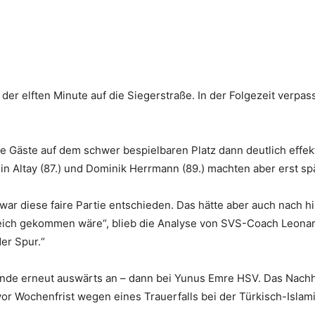
der elften Minute auf die Siegerstraße. In der Folgezeit verp
e Gäste auf dem schwer bespielbaren Platz dann deutlich effek
 Altay (87.) und Dominik Herrmann (89.) machten aber erst spät
war diese faire Partie entschieden. Das hätte aber auch nach h
leich gekommen wäre“, blieb die Analyse von SVS-Coach Leon
der Spur.“
de erneut auswärts an – dann bei Yunus Emre HSV. Das Nachho
e vor Wochenfrist wegen eines Trauerfalls bei der Türkisch-Isla