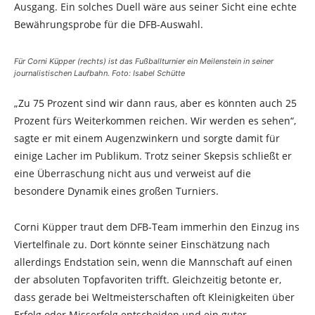
Ausgang. Ein solches Duell wäre aus seiner Sicht eine echte
Bewährungsprobe für die DFB-Auswahl.
Für Corni Küpper (rechts) ist das Fußballturnier ein Meilenstein in seiner
journalistischen Laufbahn. Foto: Isabel Schütte
„Zu 75 Prozent sind wir dann raus, aber es könnten auch 25
Prozent fürs Weiterkommen reichen. Wir werden es sehen“,
sagte er mit einem Augenzwinkern und sorgte damit für
einige Lacher im Publikum. Trotz seiner Skepsis schließt er
eine Überraschung nicht aus und verweist auf die
besondere Dynamik eines großen Turniers.
Corni Küpper traut dem DFB-Team immerhin den Einzug ins
Viertelfinale zu. Dort könnte seiner Einschätzung nach
allerdings Endstation sein, wenn die Mannschaft auf einen
der absoluten Topfavoriten trifft. Gleichzeitig betonte er,
dass gerade bei Weltmeisterschaften oft Kleinigkeiten über
Erfolg oder Misserfolg entscheiden und ein guter