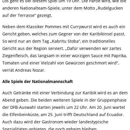
Los geht es bei diesem Spiel um 19 Uhr. Die Partie wird, wie die
anderen Nationalteam-Spiele, unter dem Motto „Rudelgucken
auf der Terrasse“ gezeigt.
Neben dem Klassiker Pommes mit Currywurst wird es auch ein
Gericht geben, welches zum Gegner von der Karibikinsel passt.
So wird nur an dem Tag „Kabritu Stoba“, ein traditionelles
Gericht aus der Region serviert. „Dafür verwenden wir zartes
Ziegenfleisch, das langsam in einer würzigen Sauce mit Paprika,
Tomaten und einer Vielzahl von Gewürzen geschmort wird“,
verrät Andreas Nozar.
Alle Spiele der Nationalmannschaft
Auch Getränke mit einer Verbindung zur Karibik wird es an dem
Abend geben. Die beiden weiteren Spiele in der Gruppenphase
der DFB-Auswahl starten jeweils um 22 Uhr. Am 20. Juni wartet
die Elfenbeinküste, am 25. Juni trifft Deutschland auf Ecuador.
Auch dazu wird der Gastronom wieder landestypische
Spezialitäten anbieten, die noch geheim bleiben.