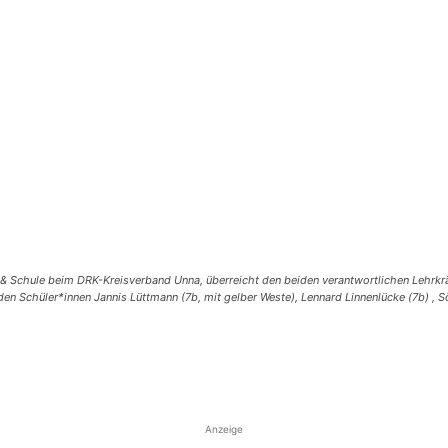
 & Schule beim DRK-Kreisverband Unna, überreicht den beiden verantwortlichen Lehrkräf
en Schüler*innen Jannis Lüttmann (7b, mit gelber Weste), Lennard Linnenlücke (7b) ,
Teilen
Anzeige