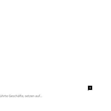
0
hrte Geschäfte, setzen auf...