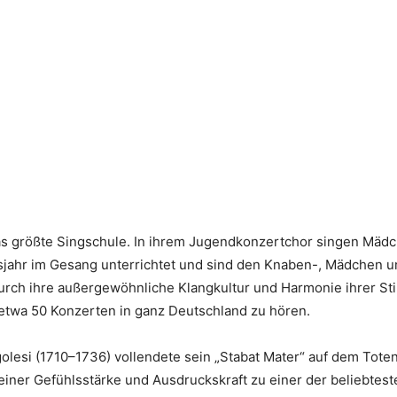
s größte Singschule. In ihrem Jugendkonzertchor singen Mädch
ensjahr im Gesang unterrichtet und sind den Knaben-, Mädchen
durch ihre außergewöhnliche Klangkultur und Harmonie ihrer S
h etwa 50 Konzerten in ganz Deutschland zu hören.
golesi (1710–1736) vollendete sein „Stabat Mater“ auf dem Tote
seiner Gefühlsstärke und Ausdruckskraft zu einer der beliebtes