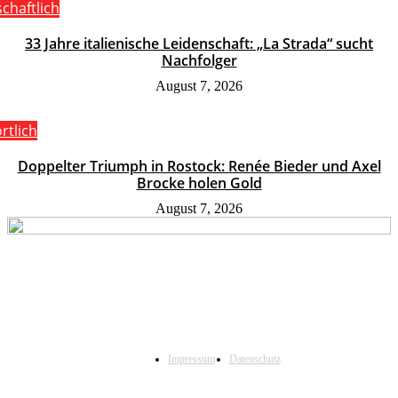
schaftlich
33 Jahre italienische Leidenschaft: „La Strada“ sucht
Nachfolger
August 7, 2026
rtlich
Doppelter Triumph in Rostock: Renée Bieder und Axel
Brocke holen Gold
August 7, 2026
Impressum
Datenschutz