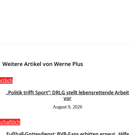
Weitere Artikel von Werne Plus
rtlich
„Politik trifft Sport“: DRLG stellt lebensrettende Arbeit
vor
August 9, 2026
schaftlich
Fußball-Gottesdienst: BVB-Fans erbitten erneut „Hilfe