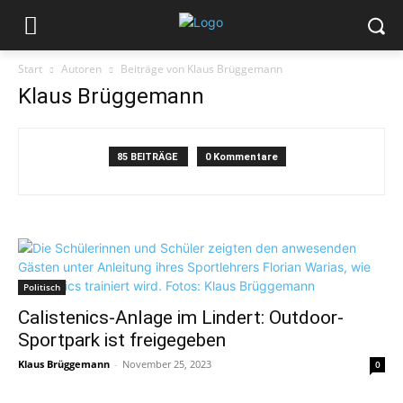
Start
Autoren
Beiträge von Klaus Brüggemann
Klaus Brüggemann
85 BEITRÄGE
0 Kommentare
Politisch
Calistenics-Anlage im Lindert: Outdoor-
Sportpark ist freigegeben
Klaus Brüggemann
-
November 25, 2023
0