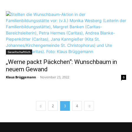
Gesellschaftlich
„Werne packt Päckchen“: Wunschbaum in
neuem Gewand
Klaus Brüggemann
-
November 23, 2022
0
2
3
4