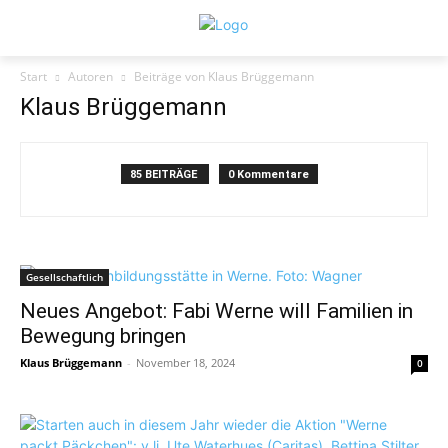
Start
Autoren
Beiträge von Klaus Brüggemann
Klaus Brüggemann
85 BEITRÄGE
0 Kommentare
Gesellschaftlich
Neues Angebot: Fabi Werne will Familien in
Bewegung bringen
Klaus Brüggemann
-
November 18, 2024
0