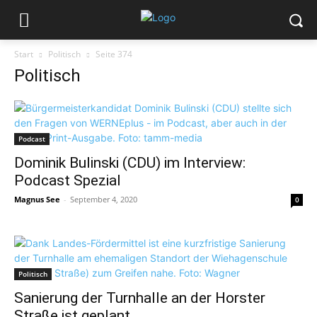
Start
Politisch
Seite 374
Politisch
Podcast
Dominik Bulinski (CDU) im Interview:
Podcast Spezial
Magnus See
-
September 4, 2020
0
Politisch
Sanierung der Turnhalle an der Horster
Straße ist geplant