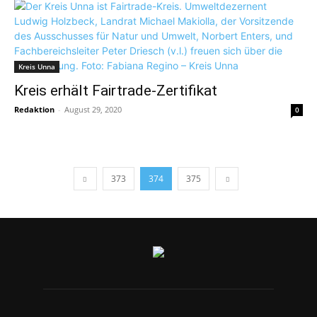
Kreis Unna
Kreis erhält Fairtrade-Zertifikat
Redaktion
-
August 29, 2020
0
373
374
375